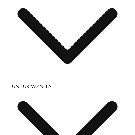
Pertanyaan yang Sering Diajukan
UNTUK WANITA
Status Pesanan
Pengiriman
Pengembalian & Penukaran