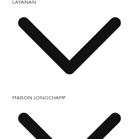
LAYANAN
Barang Kulit Kecil
Perjalanan
Aksesori
Perbaikan & Perawatan
MAISON LONGCHAMP
Hadiah Perusahaan
Bagian Hubungan Media Kontak
Hubungi