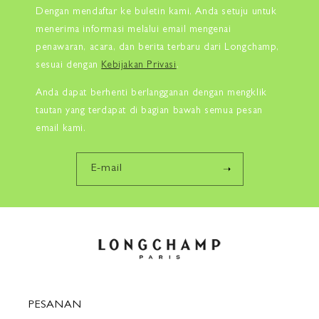
Dengan mendaftar ke buletin kami, Anda setuju untuk
menerima informasi melalui email mengenai
penawaran, acara, dan berita terbaru dari Longchamp,
sesuai dengan
Kebijakan Privasi
.
Anda dapat berhenti berlangganan dengan mengklik
tautan yang terdapat di bagian bawah semua pesan
email kami.
E-mail
PESANAN