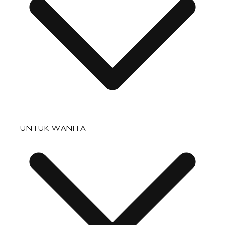
Pertanyaan yang Sering Diajukan
UNTUK WANITA
Status Pesanan
Pengiriman
Pengembalian & Penukaran