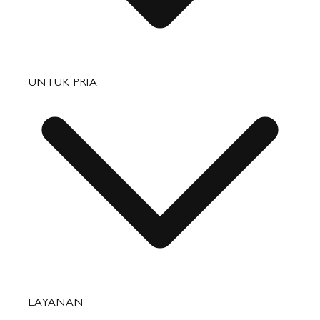
Tas
UNTUK PRIA
Barang Kulit Kecil
Perjalanan
Aksesori
Tas
LAYANAN
Barang Kulit Kecil