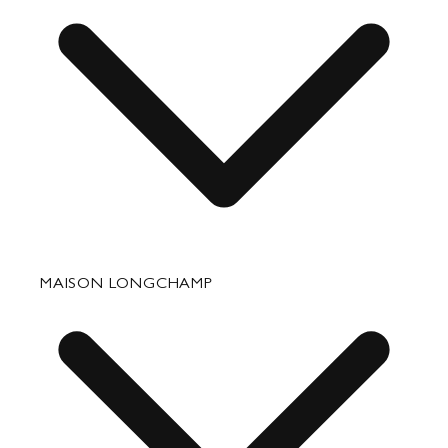
Perjalanan
Aksesori
Perbaikan & Perawatan
MAISON LONGCHAMP
Hadiah Perusahaan
Bagian Hubungan Media Kontak
Hubungi