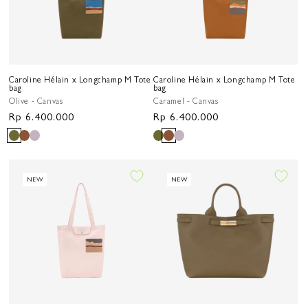
Caroline Hélain x Longchamp M Tote
Caroline Hélain x Longchamp M Tote
bag
bag
Olive - Canvas
Caramel - Canvas
Harga
Rp 6.400.000
Harga
Rp 6.400.000
reguler
reguler
NEW
NEW