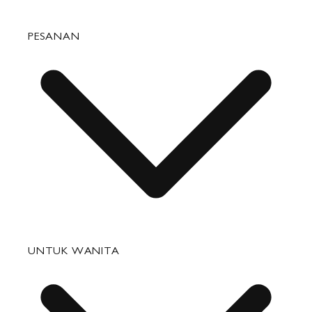
PESANAN
Pertanyaan yang Sering Diajukan
UNTUK WANITA
Status Pesanan
Pengiriman