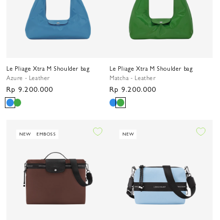
Le Pliage Xtra M Shoulder bag
Le Pliage Xtra M Shoulder bag
Azure - Leather
Matcha - Leather
Harga
Rp 9.200.000
Harga
Rp 9.200.000
reguler
reguler
NEW
EMBOSS
NEW