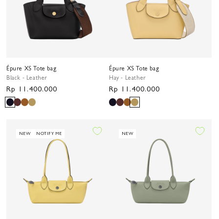
Épure XS Tote bag
Épure XS Tote bag
Black - Leather
Hay - Leather
Harga
Rp 11.400.000
Harga
Rp 11.400.000
reguler
reguler
NEW
NOTIFY ME
NEW