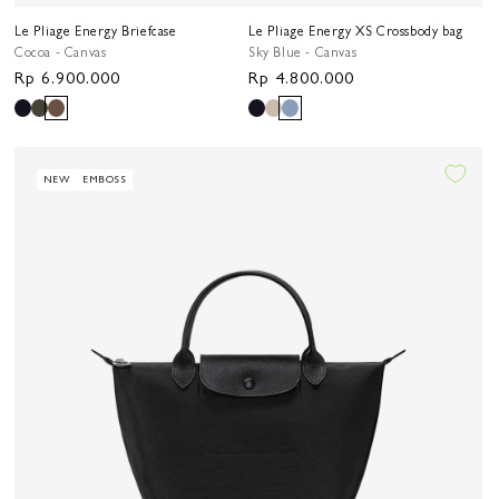
Le Pliage Energy Briefcase
Le Pliage Energy XS Crossbody bag
Cocoa - Canvas
Sky Blue - Canvas
Harga
Rp 6.900.000
Harga
Rp 4.800.000
reguler
reguler
NEW
EMBOSS