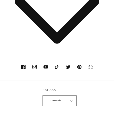
Bagian Hubungan Media Kontak
Hubungi
Tentang kami
Keahlian
Facebook
Instagram
YouTube
TikTok
Twitter
Pinterest
Snapchat
Bahan daur ulang
BAHASA
Workshop
Indonesia
Karier
Metode