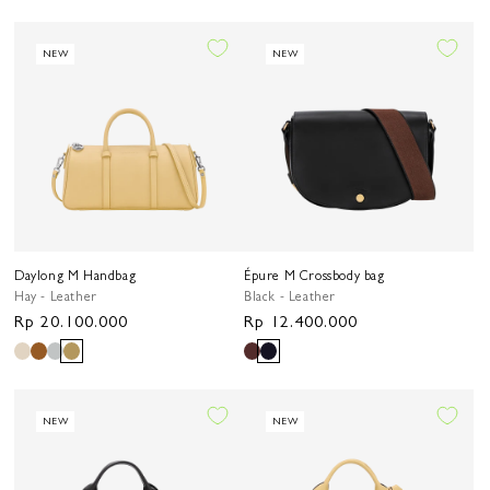
NEW
NEW
Daylong M Handbag
Épure M Crossbody bag
Hay - Leather
Black - Leather
Harga
Rp 20.100.000
Harga
Rp 12.400.000
reguler
reguler
NEW
NEW