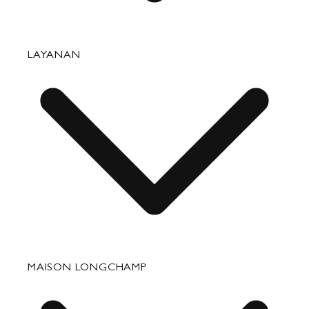
Tas
LAYANAN
Barang Kulit Kecil
Perjalanan
Aksesori
Perbaikan & Perawatan
MAISON LONGCHAMP
Hadiah Perusahaan