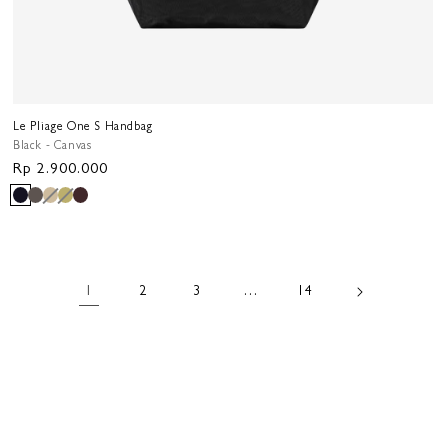
Le Pliage One S Handbag
Black - Canvas
Harga
Rp 2.900.000
reguler
1
2
3
…
14