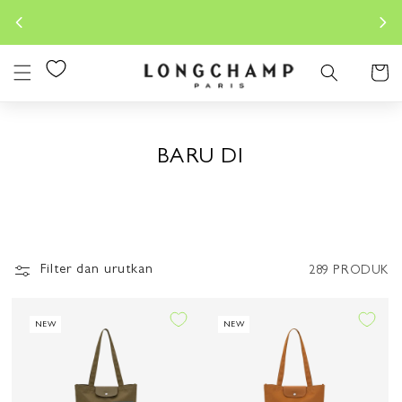
Lewati
Spring-
Konten
Keranjan
BARU DI
Filter dan urutkan
289 PRODUK
NEW
NEW