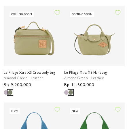
COMING SOON
COMING SOON
Le Pliage Xtra XS Crossbody bag
Le Pliage Xtra XS Handbag
Almond Green - Leather
Almond Green - Leather
Harga
Rp 9.900.000
Harga
Rp 11.600.000
reguler
reguler
NEW
NEW