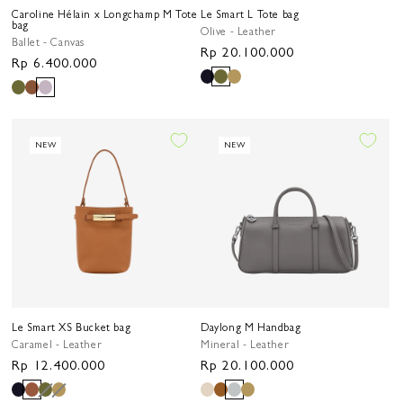
Caroline Hélain x Longchamp M Tote
Le Smart L Tote bag
bag
Olive - Leather
Ballet - Canvas
Harga
Rp 20.100.000
Harga
Rp 6.400.000
reguler
reguler
NEW
NEW
Le Smart XS Bucket bag
Daylong M Handbag
Caramel - Leather
Mineral - Leather
Harga
Rp 12.400.000
Harga
Rp 20.100.000
reguler
reguler