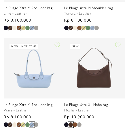
Le Pliage Xtra M Shoulder bag
Le Pliage Xtra M Shoulder bag
Lime - Leather
Tundra - Leather
Harga
Rp 8.100.000
Harga
Rp 8.100.000
reguler
reguler
NEW
NOTIFY ME
NEW
Le Pliage Xtra M Shoulder bag
Le Pliage Xtra XL Hobo bag
Wave - Leather
Mocha - Leather
Harga
Rp 8.100.000
Harga
Rp 13.900.000
reguler
reguler