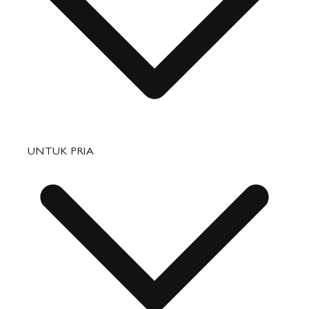
Pengembalian & Penukaran
Tas
UNTUK PRIA
Barang Kulit Kecil
Perjalanan
Aksesori