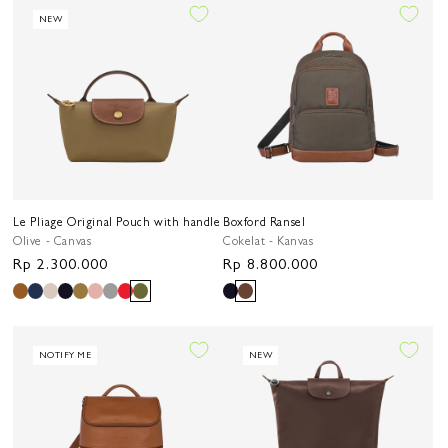
NEW
Le Pliage Original Pouch with handle
Boxford Ransel
Olive - Canvas
Cokelat - Kanvas
Harga
Rp 2.300.000
Harga
Rp 8.800.000
reguler
reguler
NOTIFY ME
NEW