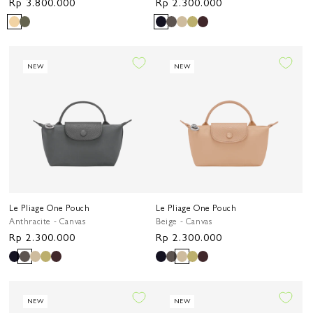
Harga
Rp 3.800.000
Harga
Rp 2.300.000
reguler
reguler
NEW
NEW
Le Pliage One Pouch
Le Pliage One Pouch
Anthracite - Canvas
Beige - Canvas
Harga
Rp 2.300.000
Harga
Rp 2.300.000
reguler
reguler
NEW
NEW