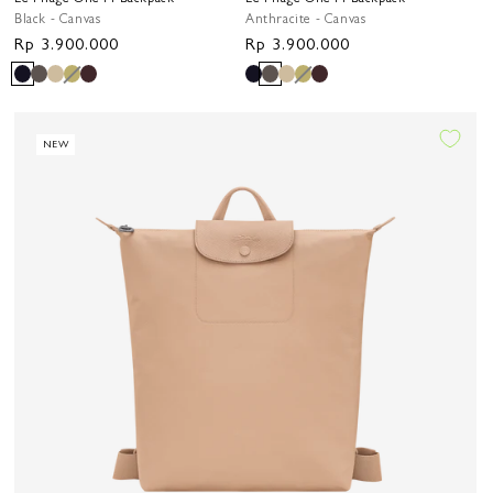
Black - Canvas
Anthracite - Canvas
Harga
Rp 3.900.000
Harga
Rp 3.900.000
reguler
reguler
NEW