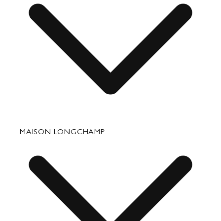
Perjalanan
Aksesori
Perbaikan & Perawatan
MAISON LONGCHAMP
Hadiah Perusahaan
Bagian Hubungan Media Kontak
Hubungi