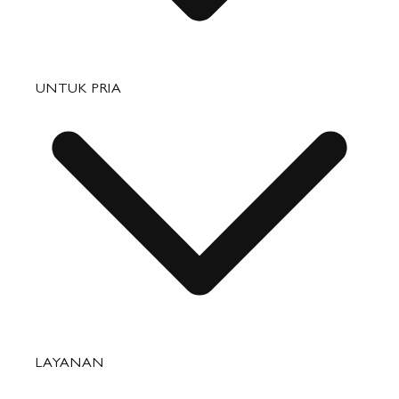
Tas
UNTUK PRIA
Barang Kulit Kecil
Perjalanan
Aksesori
Tas
LAYANAN
Barang Kulit Kecil