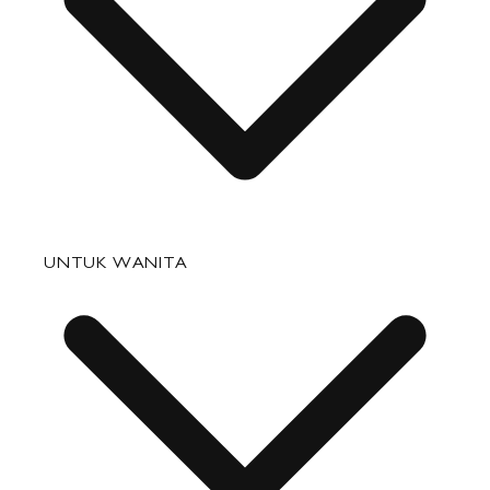
Pertanyaan yang Sering Diajukan
UNTUK WANITA
Status Pesanan
Pengiriman
Pengembalian & Penukaran