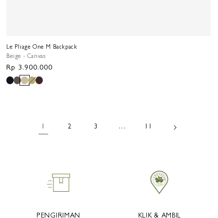
Le Pliage One M Backpack
Beige - Canvas
Harga
Rp 3.900.000
reguler
1
2
3
…
11
PENGIRIMAN
KLIK & AMBIL