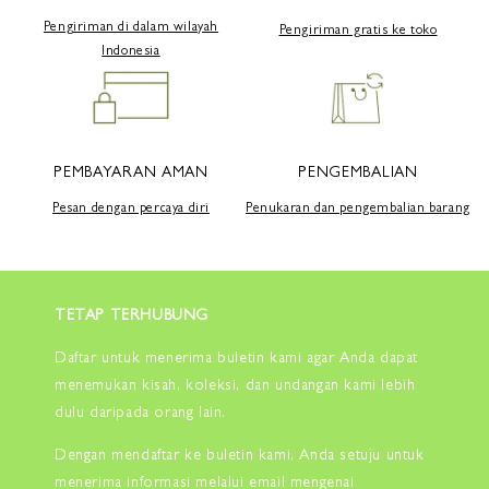
Pengiriman di dalam wilayah
Pengiriman gratis ke toko
Indonesia
PEMBAYARAN AMAN
PENGEMBALIAN
Pesan dengan percaya diri
Penukaran dan pengembalian barang
TETAP TERHUBUNG
Daftar untuk menerima buletin kami agar Anda dapat
menemukan kisah, koleksi, dan undangan kami lebih
dulu daripada orang lain.
Dengan mendaftar ke buletin kami, Anda setuju untuk
menerima informasi melalui email mengenai