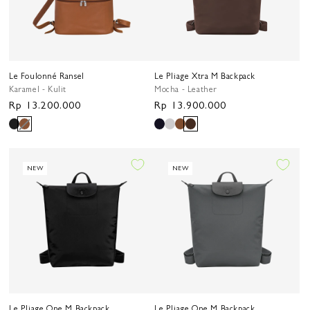
Le Foulonné Ransel
Le Pliage Xtra M Backpack
Karamel - Kulit
Mocha - Leather
Harga
Rp 13.200.000
Harga
Rp 13.900.000
reguler
reguler
NEW
NEW
Le Pliage One M Backpack
Le Pliage One M Backpack