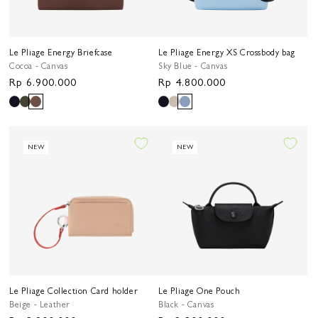
Le Pliage Energy Briefcase
Le Pliage Energy XS Crossbody bag
Cocoa - Canvas
Sky Blue - Canvas
Harga
Rp 6.900.000
Harga
Rp 4.800.000
reguler
reguler
NEW
NEW
Le Pliage Collection Card holder
Le Pliage One Pouch
Beige - Leather
Black - Canvas