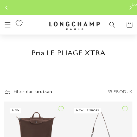
Lewati
Longchamp.co.id is the sole OFFICIAL website for Long
Konten
Indonesia.
Keranjan
Pria LE PLIAGE XTRA
Filter dan urutkan
35 PRODUK
NEW
NEW
EMBOSS