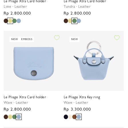
Le Pliage Xtra Card holder
Le Pliage Xtra Card holder
Lime - Leather
Tundra - Leather
Harga
Rp 2.800.000
Harga
Rp 2.800.000
reguler
reguler
NEW
EMBOSS
NEW
Le Pliage Xtra Card holder
Le Pliage Xtra Key ring
Wave - Leather
Wave - Leather
Harga
Rp 2.800.000
Harga
Rp 3.300.000
reguler
reguler