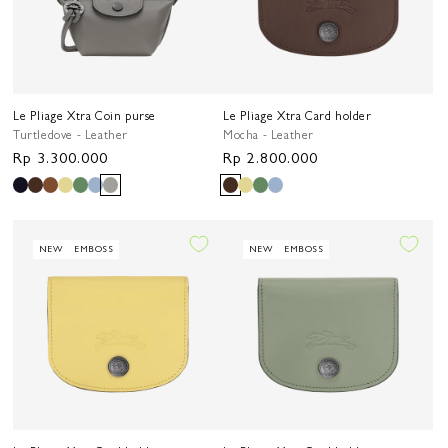
Le Pliage Xtra Coin purse
Le Pliage Xtra Card holder
Turtledove - Leather
Mocha - Leather
Harga
Rp 3.300.000
Harga
Rp 2.800.000
reguler
reguler
NEW
EMBOSS
NEW
EMBOSS