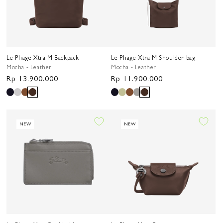
Le Pliage Xtra M Backpack
Le Pliage Xtra M Shoulder bag
Mocha - Leather
Mocha - Leather
Harga
Rp 13.900.000
Harga
Rp 11.900.000
reguler
reguler
NEW
NEW