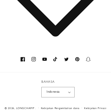
Hubungi
Tentang kami
Keahlian
Facebook
Instagram
YouTube
TikTok
Twitter
Pinterest
Snapchat
Bahan daur ulang
BAHASA
Workshop
Indonesia
Karier
Metode
© 2026,
LONGCHAMP
.
Kebijakan Pengembalian dana
Kebijakan Privasi
pembayaran