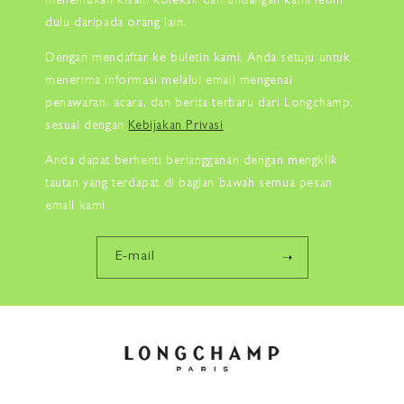
menemukan kisah, koleksi, dan undangan kami lebih
dulu daripada orang lain.
Dengan mendaftar ke buletin kami, Anda setuju untuk
menerima informasi melalui email mengenai
penawaran, acara, dan berita terbaru dari Longchamp,
sesuai dengan
Kebijakan Privasi
.
Anda dapat berhenti berlangganan dengan mengklik
tautan yang terdapat di bagian bawah semua pesan
email kami.
E-mail