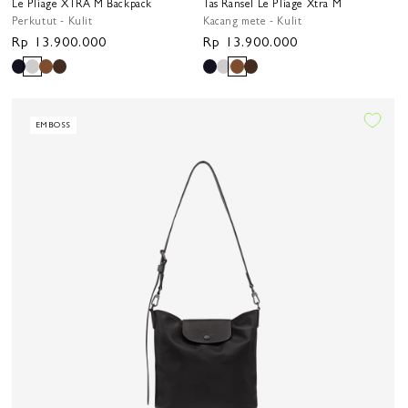
Le Pliage XTRA M Backpack
Tas Ransel Le Pliage Xtra M
Perkutut - Kulit
Kacang mete - Kulit
Harga
Rp 13.900.000
Harga
Rp 13.900.000
reguler
reguler
EMBOSS