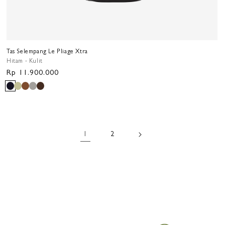
Tas Selempang Le Pliage Xtra
Hitam - Kulit
Harga
Rp 11.900.000
reguler
1
2