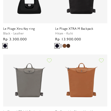
Le Pliage Xtra Key ring
Le Pliage XTRA M Backpack
Black - Leather
Hitam - Kulit
Harga
Rp 3.300.000
Harga
Rp 13.900.000
reguler
reguler