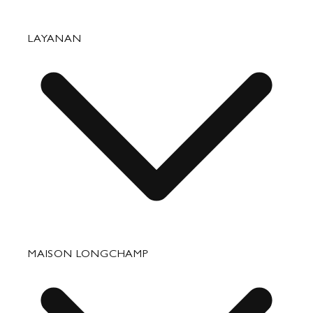
Tas
LAYANAN
Barang Kulit Kecil
Perjalanan
Aksesori
Perbaikan & Perawatan
MAISON LONGCHAMP
Hadiah Perusahaan
Bagian Hubungan Media Kontak