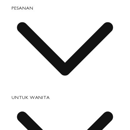
PESANAN
Pertanyaan yang Sering Diajukan
UNTUK WANITA
Status Pesanan
Pengiriman
Pengembalian & Penukaran