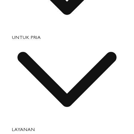
Tas
UNTUK PRIA
Barang Kulit Kecil
Perjalanan
Aksesori
Tas
LAYANAN