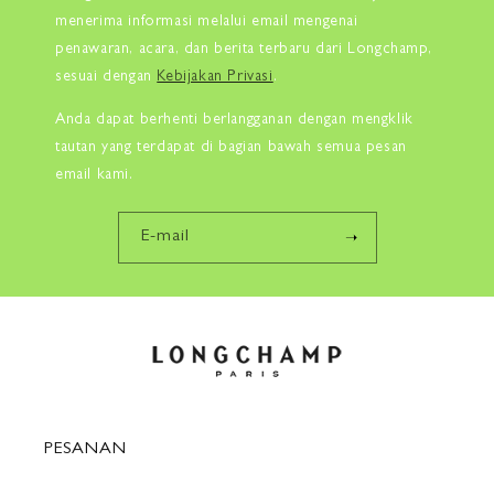
menerima informasi melalui email mengenai
penawaran, acara, dan berita terbaru dari Longchamp,
sesuai dengan
Kebijakan Privasi
.
Anda dapat berhenti berlangganan dengan mengklik
tautan yang terdapat di bagian bawah semua pesan
email kami.
E-mail
PESANAN