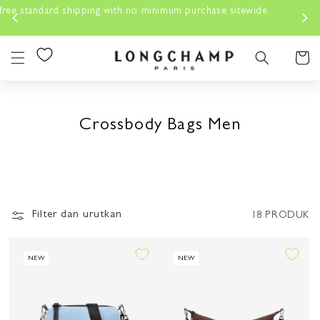
Lewati
e sitewide
Konten
Keranjan
Crossbody Bags Men
Filter dan urutkan
18 PRODUK
NEW
NEW