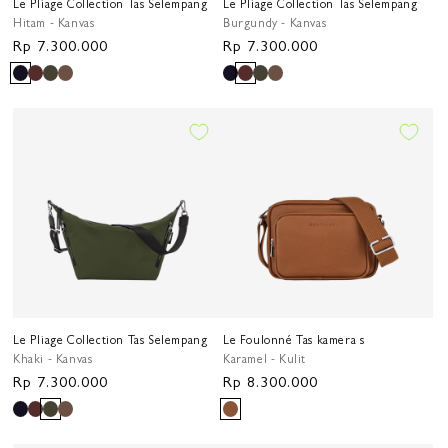
Le Pliage Collection Tas Selempang
Le Pliage Collection Tas Selempang
Hitam - Kanvas
Burgundy - Kanvas
Harga
Rp 7.300.000
Harga
Rp 7.300.000
reguler
reguler
Le Pliage Collection Tas Selempang
Le Foulonné Tas kamera s
Khaki - Kanvas
Karamel - Kulit
Harga
Rp 7.300.000
Harga
Rp 8.300.000
reguler
reguler