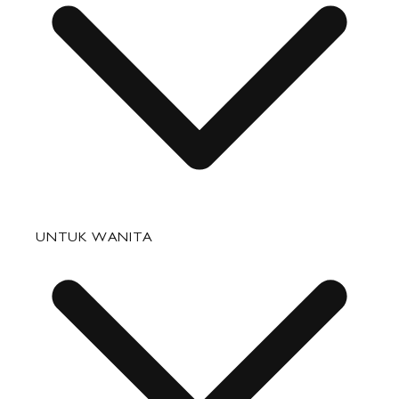
Pertanyaan yang Sering Diajukan
UNTUK WANITA
Status Pesanan
Pengiriman
Pengembalian & Penukaran