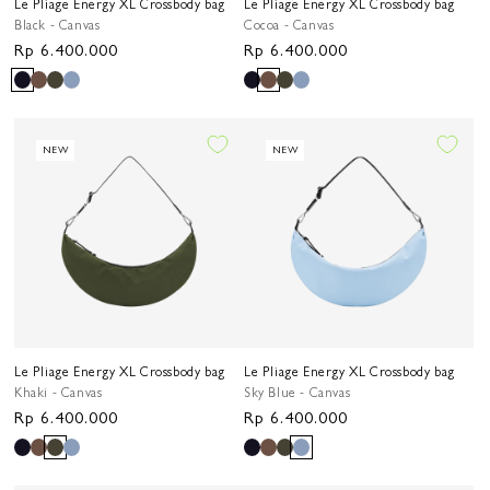
Le Pliage Energy XL Crossbody bag
Le Pliage Energy XL Crossbody bag
Black - Canvas
Cocoa - Canvas
Harga
Rp 6.400.000
Harga
Rp 6.400.000
reguler
reguler
NEW
NEW
Le Pliage Energy XL Crossbody bag
Le Pliage Energy XL Crossbody bag
Khaki - Canvas
Sky Blue - Canvas
Harga
Rp 6.400.000
Harga
Rp 6.400.000
reguler
reguler