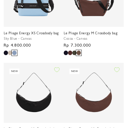
Le Pliage Energy XS Crossbody bag
Le Pliage Energy M Crossbody bag
Sky Blue - Canvas
Cocoa - Canvas
Harga
Rp 4.800.000
Harga
Rp 7.300.000
reguler
reguler
NEW
NEW