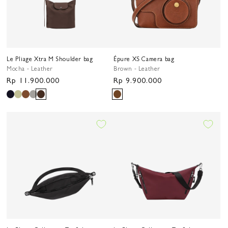
Le Pliage Xtra M Shoulder bag
Épure XS Camera bag
Mocha - Leather
Brown - Leather
Harga
Rp 11.900.000
Harga
Rp 9.900.000
reguler
reguler