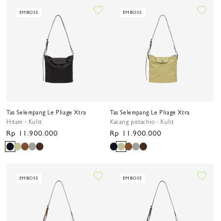
EMBOSS
EMBOSS
Tas Selempang Le Pliage Xtra
Tas Selempang Le Pliage Xtra
Hitam - Kulit
Kacang pistachio - Kulit
Harga
Rp 11.900.000
Harga
Rp 11.900.000
reguler
reguler
EMBOSS
EMBOSS