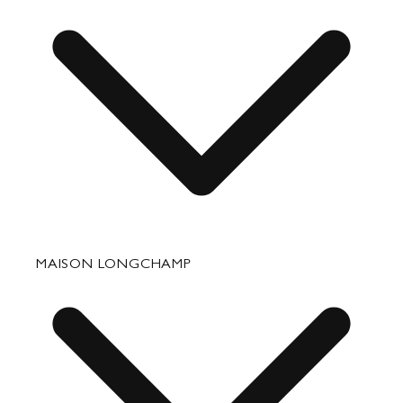
Barang Kulit Kecil
Perjalanan
Aksesori
Perbaikan & Perawatan
MAISON LONGCHAMP
Hadiah Perusahaan
Bagian Hubungan Media Kontak
Hubungi