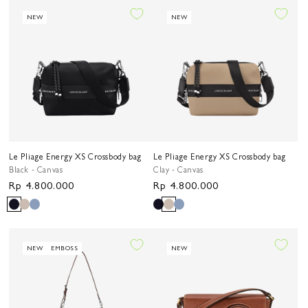
NEW
NEW
Le Pliage Energy XS Crossbody bag
Le Pliage Energy XS Crossbody bag
Black - Canvas
Clay - Canvas
Harga
Rp 4.800.000
Harga
Rp 4.800.000
reguler
reguler
NEW
EMBOSS
NEW