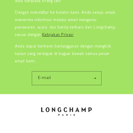
dulu daripada orang lain.
Dengan mendaftar ke buletin kami, Anda setuju untuk
menerima informasi melalui email mengenai
penawaran, acara, dan berita terbaru dari Longchamp,
sesuai dengan
Kebijakan Privasi
.
Anda dapat berhenti berlangganan dengan mengklik
tautan yang terdapat di bagian bawah semua pesan
email kami.
E-mail