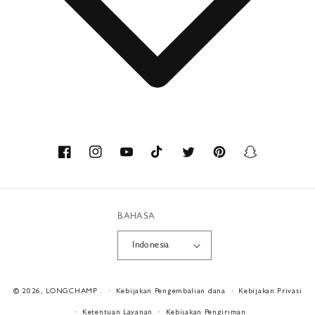
Hubungi
Tentang kami
Keahlian
Facebook
Instagram
YouTube
TikTok
Twitter
Pinterest
Snapchat
Bahan daur ulang
BAHASA
Workshop
Indonesia
Karier
Metode
© 2026,
LONGCHAMP
.
Kebijakan Pengembalian dana
Kebijakan Privasi
pembayaran
Ketentuan Layanan
Kebijakan Pengiriman