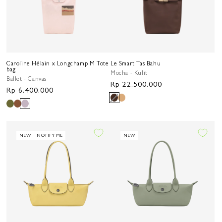
Caroline Hélain x Longchamp M Tote
Le Smart Tas Bahu
bag
Mocha - Kulit
Ballet - Canvas
Harga
Rp 22.500.000
Harga
Rp 6.400.000
reguler
reguler
NEW
NOTIFY ME
NEW