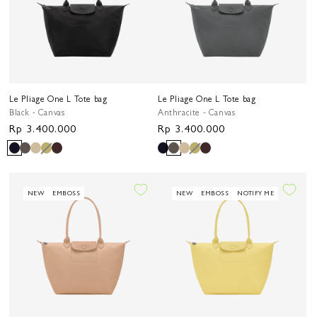
Le Pliage One L Tote bag
Le Pliage One L Tote bag
Black - Canvas
Anthracite - Canvas
Harga
Rp 3.400.000
Harga
Rp 3.400.000
reguler
reguler
NEW
EMBOSS
NEW
EMBOSS
NOTIFY ME