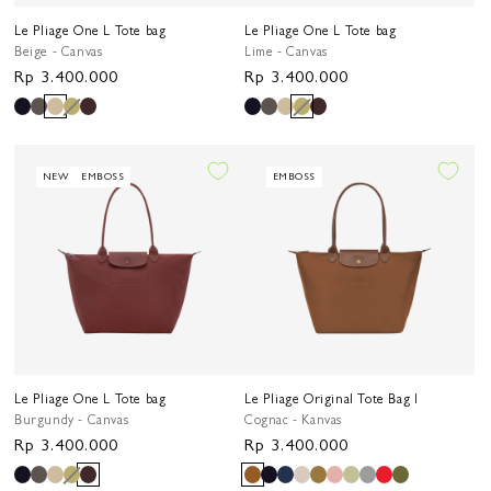
Le Pliage One L Tote bag
Le Pliage One L Tote bag
Beige - Canvas
Lime - Canvas
Harga
Rp 3.400.000
Harga
Rp 3.400.000
reguler
reguler
NEW
EMBOSS
EMBOSS
Le Pliage One L Tote bag
Le Pliage Original Tote Bag l
Burgundy - Canvas
Cognac - Kanvas
Harga
Rp 3.400.000
Harga
Rp 3.400.000
reguler
reguler