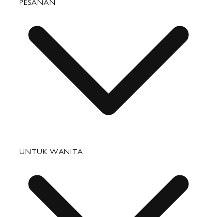
PESANAN
Pertanyaan yang Sering Diajukan
UNTUK WANITA
Status Pesanan
Pengiriman
Pengembalian & Penukaran