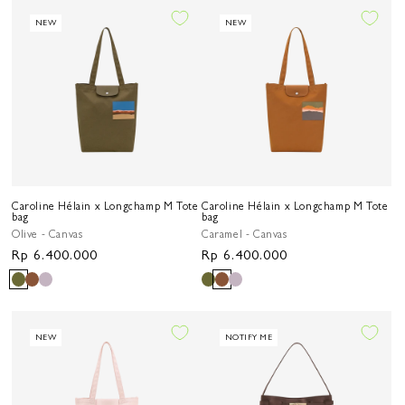
NEW
NEW
Caroline Hélain x Longchamp M Tote
Caroline Hélain x Longchamp M Tote
bag
bag
Olive - Canvas
Caramel - Canvas
Harga
Rp 6.400.000
Harga
Rp 6.400.000
reguler
reguler
NEW
NOTIFY ME