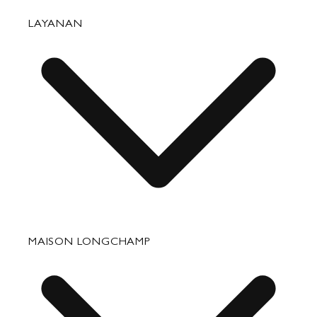
Tas
LAYANAN
Barang Kulit Kecil
Perjalanan
Aksesori
Perbaikan & Perawatan
MAISON LONGCHAMP
Hadiah Perusahaan
Bagian Hubungan Media Kontak