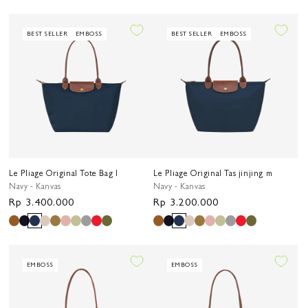
BEST SELLER
EMBOSS
BEST SELLER
EMBOSS
Le Pliage Original Tote Bag l
Le Pliage Original Tas jinjing m
Navy - Kanvas
Navy - Kanvas
Harga
Rp 3.400.000
Harga
Rp 3.200.000
reguler
reguler
EMBOSS
EMBOSS