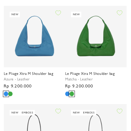
NEW
NEW
Le Pliage Xtra M Shoulder bag
Le Pliage Xtra M Shoulder bag
Azure - Leather
Matcha - Leather
Harga
Rp 9.200.000
Harga
Rp 9.200.000
reguler
reguler
NEW
EMBOSS
NEW
EMBOSS