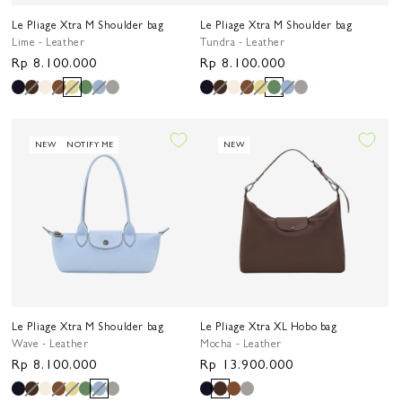
Le Pliage Xtra M Shoulder bag
Le Pliage Xtra M Shoulder bag
Lime - Leather
Tundra - Leather
Harga
Rp 8.100.000
Harga
Rp 8.100.000
reguler
reguler
NEW
NOTIFY ME
NEW
Le Pliage Xtra M Shoulder bag
Le Pliage Xtra XL Hobo bag
Wave - Leather
Mocha - Leather
Harga
Rp 8.100.000
Harga
Rp 13.900.000
reguler
reguler