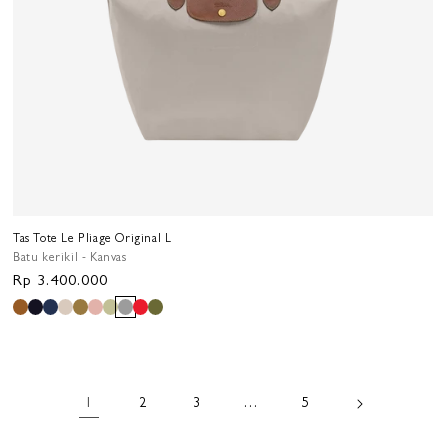
Tas Tote Le Pliage Original L
Batu kerikil - Kanvas
Harga
Rp 3.400.000
reguler
1
2
3
…
5