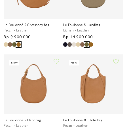
Le Foulonné S Crossbody bag
Le Foulonné S Handbag
Pecan - Leather
Lichen - Leather
Harga
Rp 9.900.000
Harga
Rp 14.900.000
reguler
reguler
NEW
NEW
Le Foulonné S Handbag
Le Foulonné XL Tote bag
Pecan - Leather
Pecan - Leather