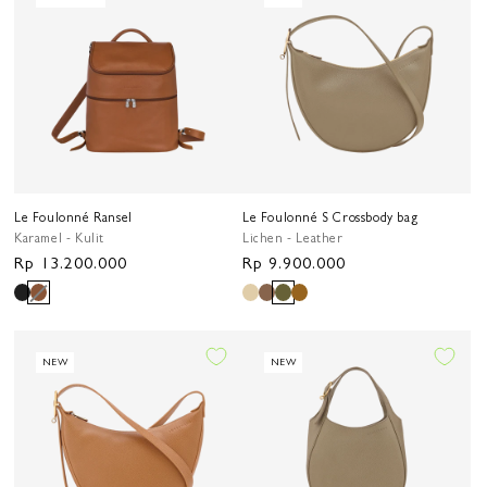
Le Foulonné Ransel
Le Foulonné S Crossbody bag
Karamel - Kulit
Lichen - Leather
Harga
Rp 13.200.000
Harga
Rp 9.900.000
reguler
reguler
NEW
NEW