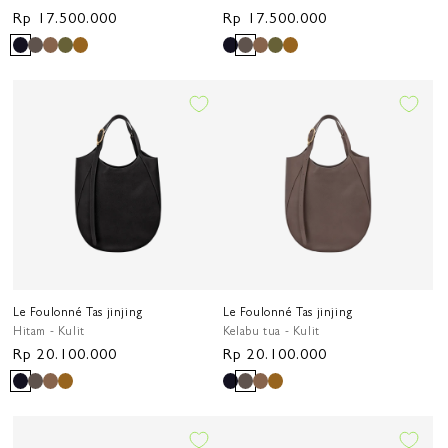
Harga
Rp 17.500.000
Harga
Rp 17.500.000
reguler
reguler
Le Foulonné Tas jinjing
Le Foulonné Tas jinjing
Hitam - Kulit
Kelabu tua - Kulit
Harga
Rp 20.100.000
Harga
Rp 20.100.000
reguler
reguler