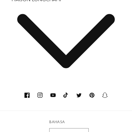
MAISON LONGCHAMP
Hadiah Perusahaan
Bagian Hubungan Media Kontak
Hubungi
Tentang kami
Keahlian
Facebook
Instagram
YouTube
TikTok
Twitter
Pinterest
Snapchat
Bahan daur ulang
BAHASA
Workshop