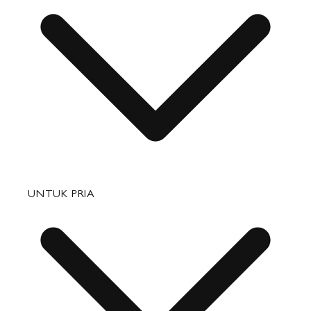
Pengiriman
Pengembalian & Penukaran
Tas
UNTUK PRIA
Barang Kulit Kecil
Perjalanan
Aksesori