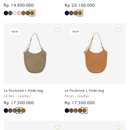
Harga
Rp 14.900.000
Harga
Rp 20.100.000
reguler
reguler
NEW
NEW
Le Foulonné L Hobo bag
Le Foulonné L Hobo bag
Lichen - Leather
Pecan - Leather
Harga
Rp 17.500.000
Harga
Rp 17.500.000
reguler
reguler