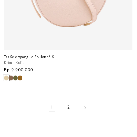
Tas Selempang Le Foulonné S
Krim - Kulit
Harga
Rp 9.900.000
reguler
1
2