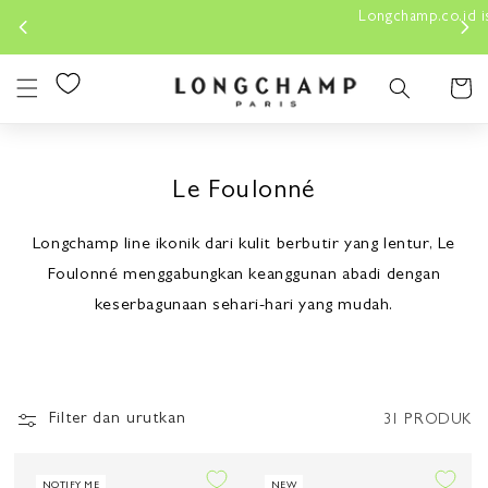
Lewati
Longchamp.co.id is the sole OFFICIAL website for Longchamp in
Konten
Indonesia.
Keranjan
Le Foulonné
Longchamp line ikonik dari kulit berbutir yang lentur, Le
Foulonné menggabungkan keanggunan abadi dengan
keserbagunaan sehari-hari yang mudah.
Filter dan urutkan
31 PRODUK
NOTIFY ME
NEW