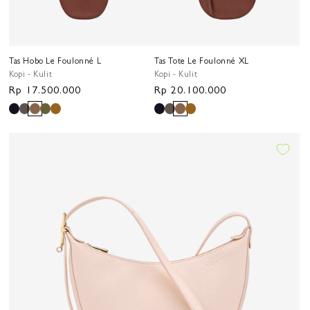
Tas Hobo Le Foulonné L
Tas Tote Le Foulonné XL
Kopi - Kulit
Kopi - Kulit
Harga
Rp 17.500.000
Harga
Rp 20.100.000
reguler
reguler