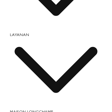
Tas
LAYANAN
Barang Kulit Kecil
Perjalanan
Aksesori
Perbaikan & Perawatan